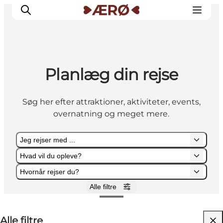
Planlæg din rejse
Overnatning
Spisesteder
Søg her efter attraktioner, aktiviteter, events,
Oplevelser
overnatning og meget mere.
Events
Planlæg ferien
Jeg rejser med ...
Hvad vil du opleve?
Hvornår rejser du?
Alle filtre
Jeg rejser med ...
Hvad vil du opleve?
Hvornår rejser du?
Alle filtre