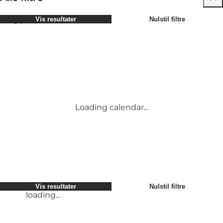
Vælg periode
Vis resultater
Nulstil filtre
Børn
Attraktioner
Venner
Overnatning
Mest populære
Sortér efter
:
Min virksomhed
Aktiviteter
Min partner
Begivenheder
loading...
Mig selv
Mad og drikke
Vis resultater
Nulstil filtre
Transport
Service og information
Vis resultater
Nulstil filtre
loading...
Loading calendar...
loading...
Vis resultater
Nulstil filtre
loading...