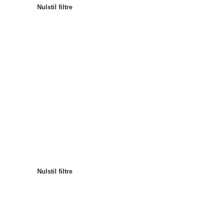
Nulstil filtre
Mest populære
Sortér efter
:
Nulstil filtre
Nulstil filtre
Nulstil filtre