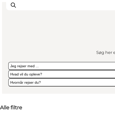
Overnatning
Spisesteder
Søg her e
Oplevelser
Events
Jeg rejser med ...
Planlæg ferien
Hvad vil du opleve?
Hvornår rejser du?
Jeg rejser med ...
Hvad vil du opleve?
Hvornår rejser du?
Alle filtre