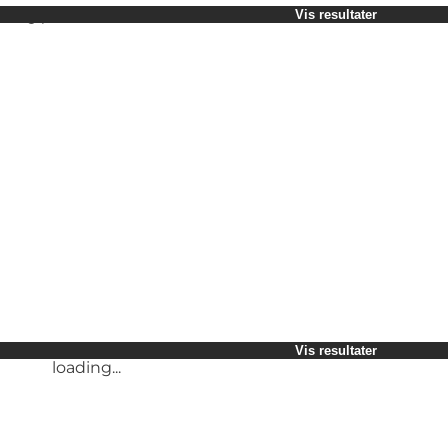
Vælg periode
Vis resultater
Børn
Venner
Min virksomhed
Min partner
loading...
Mig selv
Vis resultater
Vis resultater
loading...
loading...
Vis resultater
loading...