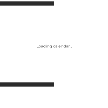
Attraktioner
Overnatning
Aktiviteter
Begivenheder
Mad og drikke
Transport
Service og information
Loading calendar...