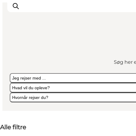
Overnatning
Spisesteder
Søg her e
Oplevelser
Events
Jeg rejser med ...
Planlæg ferien
Hvad vil du opleve?
Hvornår rejser du?
Jeg rejser med ...
Hvad vil du opleve?
Hvornår rejser du?
Alle filtre