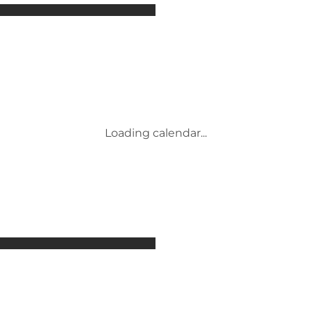
Attraktioner
Overnatning
Aktiviteter
Begivenheder
Mad og drikke
Transport
Service og information
Loading calendar...