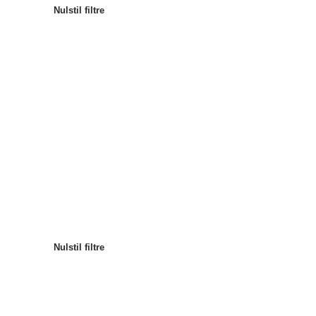
Nulstil filtre
Mest populære
Sortér efter
:
Nulstil filtre
Nulstil filtre
Nulstil filtre