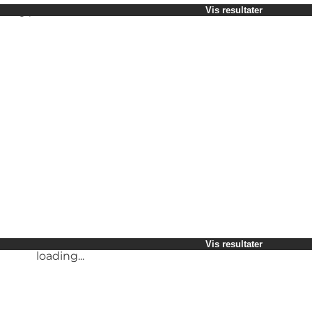
Vælg periode
Vis resultater
Børn
Venner
Min virksomhed
Min partner
loading...
Mig selv
Vis resultater
Vis resultater
loading...
loading...
Vis resultater
loading...