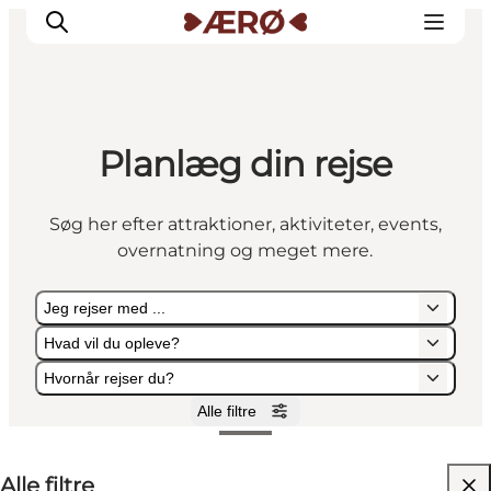
Planlæg din rejse
Overnatning
Spisesteder
Søg her efter attraktioner, aktiviteter, events,
Oplevelser
overnatning og meget mere.
Events
Planlæg ferien
Jeg rejser med ...
Hvad vil du opleve?
Hvornår rejser du?
Alle filtre
Jeg rejser med ...
Hvad vil du opleve?
Hvornår rejser du?
Alle filtre