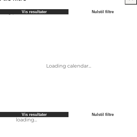
Vælg periode
Vis resultater
Nulstil filtre
Børn
Attraktioner
Venner
Overnatning
Mest populære
Sortér efter
:
Min virksomhed
Aktiviteter
Min partner
Begivenheder
loading...
Mig selv
Mad og drikke
Vis resultater
Nulstil filtre
Transport
Service og information
Vis resultater
Nulstil filtre
loading...
Loading calendar...
loading...
Vis resultater
Nulstil filtre
loading...