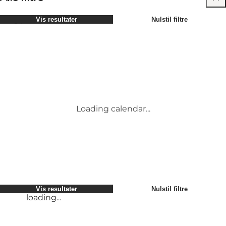
Vælg periode
Vis resultater
Nulstil filtre
Børn
Attraktioner
Venner
Overnatning
Mest populære
Sortér efter
:
Min virksomhed
Aktiviteter
Min partner
Begivenheder
loading...
Mig selv
Mad og drikke
Vis resultater
Nulstil filtre
Transport
Service og information
Vis resultater
Nulstil filtre
loading...
Loading calendar...
loading...
Vis resultater
Nulstil filtre
loading...