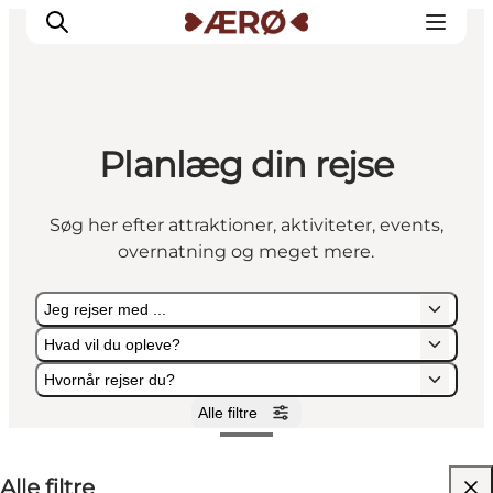
Planlæg din rejse
Overnatning
Spisesteder
Søg her efter attraktioner, aktiviteter, events,
Oplevelser
overnatning og meget mere.
Events
Planlæg ferien
Jeg rejser med ...
Hvad vil du opleve?
Hvornår rejser du?
Alle filtre
Jeg rejser med ...
Hvad vil du opleve?
Hvornår rejser du?
Alle filtre