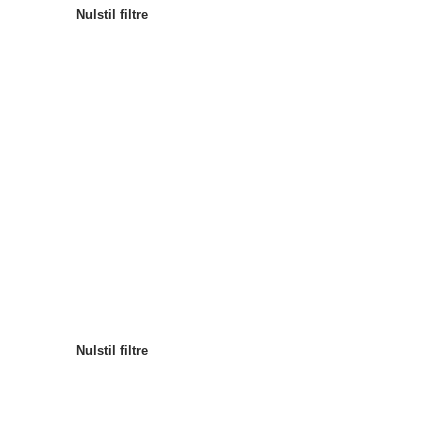
Nulstil filtre
Mest populære
Sortér efter
:
Nulstil filtre
Nulstil filtre
Nulstil filtre