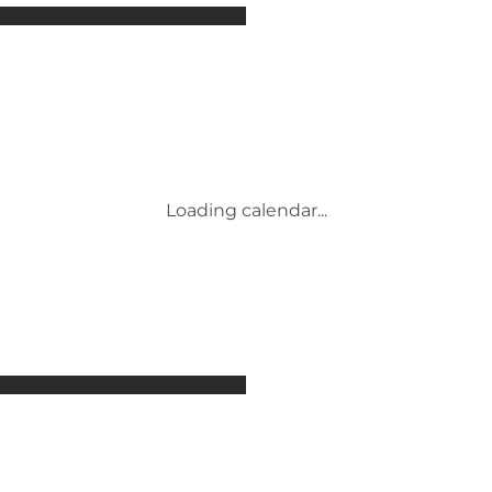
Attraktioner
Overnatning
Aktiviteter
Begivenheder
Mad og drikke
Transport
Service og information
Loading calendar...