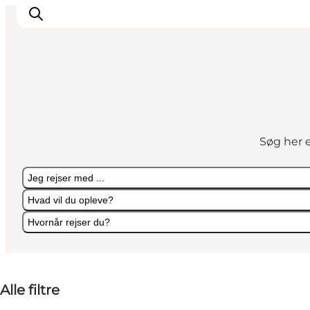
Overnatning
Spisesteder
Søg her e
Oplevelser
Events
Jeg rejser med ...
Planlæg ferien
Hvad vil du opleve?
Hvornår rejser du?
Jeg rejser med ...
Hvad vil du opleve?
Hvornår rejser du?
Alle filtre