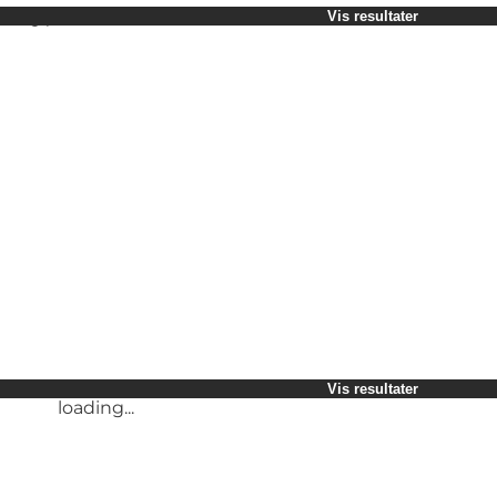
Vælg periode
Vis resultater
Børn
Venner
Min virksomhed
Min partner
loading...
Mig selv
Vis resultater
Vis resultater
loading...
loading...
Vis resultater
loading...