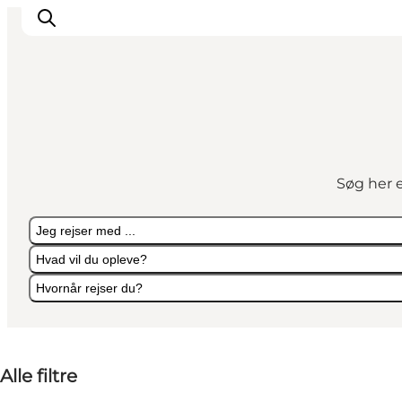
Overnatning
Spisesteder
Søg her e
Oplevelser
Events
Jeg rejser med ...
Planlæg ferien
Hvad vil du opleve?
Hvornår rejser du?
Jeg rejser med ...
Hvad vil du opleve?
Hvornår rejser du?
Alle filtre