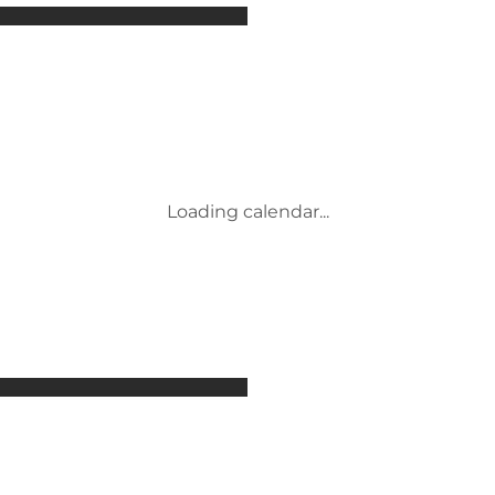
Attraktioner
Overnatning
Aktiviteter
Begivenheder
Mad og drikke
Transport
Service og information
Loading calendar...