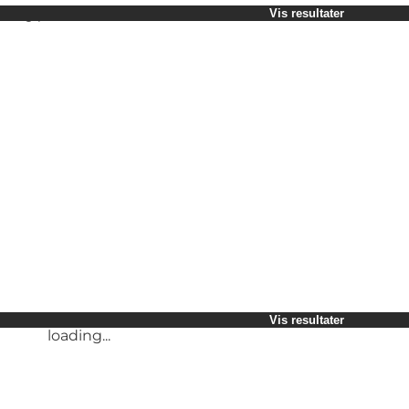
Vælg periode
Vis resultater
Børn
Venner
Min virksomhed
Min partner
loading...
Mig selv
Vis resultater
Vis resultater
loading...
loading...
Vis resultater
loading...