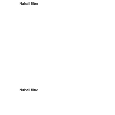
Nulstil filtre
Mest populære
Sortér efter
:
Nulstil filtre
Nulstil filtre
Nulstil filtre