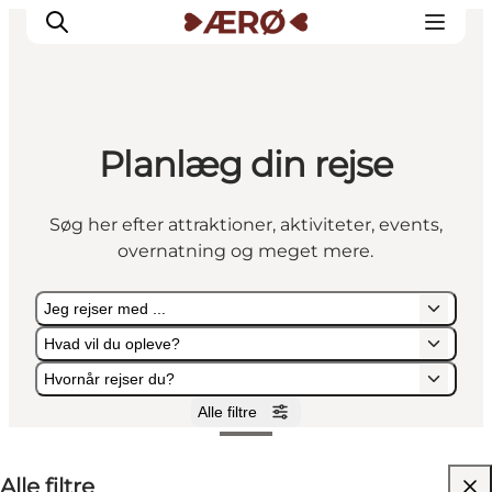
Planlæg din rejse
Overnatning
Spisesteder
Søg her efter attraktioner, aktiviteter, events,
Oplevelser
overnatning og meget mere.
Events
Planlæg ferien
Jeg rejser med ...
Hvad vil du opleve?
Hvornår rejser du?
Alle filtre
Jeg rejser med ...
Hvad vil du opleve?
Hvornår rejser du?
Alle filtre