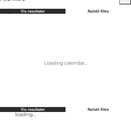
Vælg periode
Vis resultater
Nulstil filtre
Børn
Attraktioner
Venner
Overnatning
Mest populære
Sortér efter
:
Min virksomhed
Aktiviteter
Min partner
Begivenheder
loading...
Mig selv
Mad og drikke
Vis resultater
Nulstil filtre
Transport
Service og information
Vis resultater
Nulstil filtre
loading...
Loading calendar...
loading...
Vis resultater
Nulstil filtre
loading...