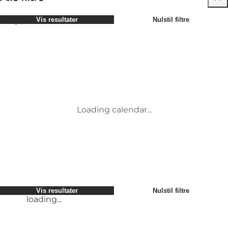
Vælg periode
Vis resultater
Nulstil filtre
Børn
Attraktioner
Venner
Overnatning
Mest populære
Sortér efter
:
Min virksomhed
Aktiviteter
Min partner
Begivenheder
loading...
Mig selv
Mad og drikke
Vis resultater
Nulstil filtre
Transport
Service og information
Vis resultater
Nulstil filtre
loading...
Loading calendar...
loading...
Vis resultater
Nulstil filtre
loading...