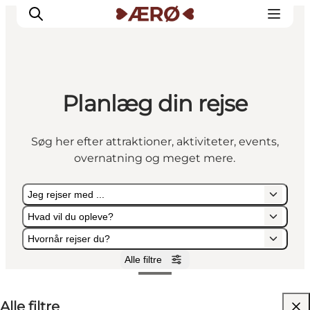
Planlæg din rejse
Overnatning
Spisesteder
Søg her efter attraktioner, aktiviteter, events,
Oplevelser
overnatning og meget mere.
Events
Planlæg ferien
Jeg rejser med ...
Hvad vil du opleve?
Hvornår rejser du?
Alle filtre
Jeg rejser med ...
Hvad vil du opleve?
Hvornår rejser du?
Alle filtre