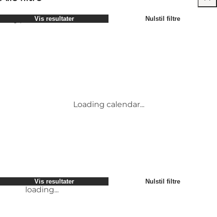
Vælg periode
Vis resultater
Nulstil filtre
Børn
Attraktioner
Venner
Overnatning
Mest populære
Sortér efter
:
Min virksomhed
Aktiviteter
Min partner
Begivenheder
loading...
Mig selv
Mad og drikke
Vis resultater
Nulstil filtre
Transport
Service og information
Vis resultater
Nulstil filtre
loading...
Loading calendar...
loading...
Vis resultater
Nulstil filtre
loading...