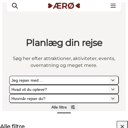
Planlæg din rejse
Overnatning
Spisesteder
Søg her efter attraktioner, aktiviteter, events,
Oplevelser
overnatning og meget mere.
Events
Planlæg ferien
Jeg rejser med ...
Hvad vil du opleve?
Hvornår rejser du?
Alle filtre
Jeg rejser med ...
Hvad vil du opleve?
Hvornår rejser du?
Alle filtre