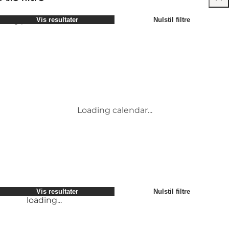
Vælg periode
Vis resultater
Nulstil filtre
Børn
Attraktioner
Venner
Overnatning
Mest populære
Sortér efter
:
Min virksomhed
Aktiviteter
Min partner
Begivenheder
loading...
Mig selv
Mad og drikke
Vis resultater
Nulstil filtre
Transport
Service og information
Vis resultater
Nulstil filtre
loading...
Loading calendar...
loading...
Vis resultater
Nulstil filtre
loading...