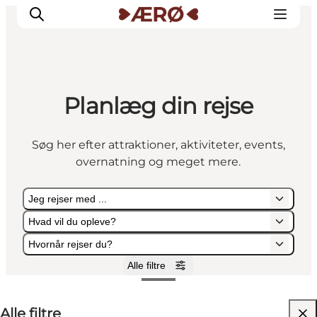
Planlæg din rejse
Overnatning
Spisesteder
Søg her efter attraktioner, aktiviteter, events,
Oplevelser
overnatning og meget mere.
Events
Planlæg ferien
Jeg rejser med ...
Hvad vil du opleve?
Hvornår rejser du?
Alle filtre
Jeg rejser med ...
Hvad vil du opleve?
Hvornår rejser du?
Alle filtre