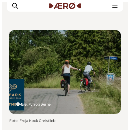
Sightseeing og guidede ture
Overnatning
Spisesteder
Oplevelser
Events
Planlæg ferien
Ærø, Fyn og øerne
Foto
:
Freja Kock Christlieb