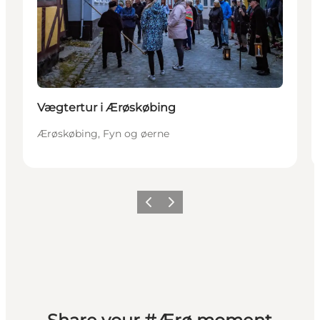
Vægtertur i Ærøskøbing
Ærøskøbing, Fyn og øerne
Forrige
Næste