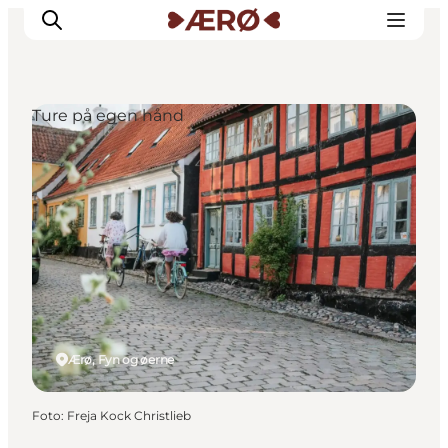
Ture på egen hånd
Overnatning
Spisesteder
Oplevelser
Events
Planlæg ferien
Ærø, Fyn og øerne
Foto
:
Freja Kock Christlieb