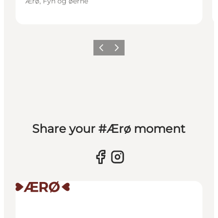
Ærø, Fyn og øerne
Forrige
Næste
Share your #Ærø moment