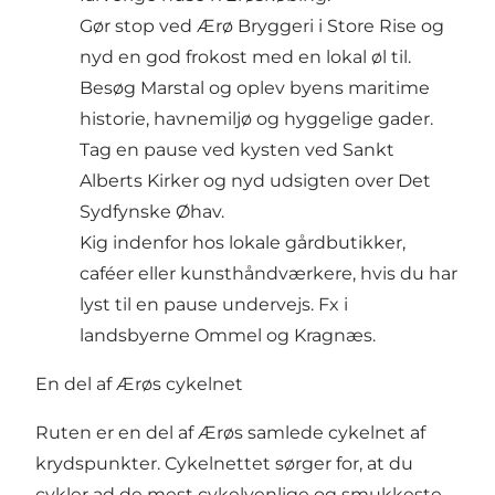
Gør stop ved Ærø Bryggeri i Store Rise og
nyd en god frokost med en lokal øl til.
Besøg Marstal og oplev byens maritime
historie, havnemiljø og hyggelige gader.
Tag en pause ved kysten ved Sankt
Alberts Kirker og nyd udsigten over Det
Sydfynske Øhav.
Kig indenfor hos lokale gårdbutikker,
caféer eller kunsthåndværkere, hvis du har
lyst til en pause undervejs. Fx i
landsbyerne Ommel og Kragnæs.
En del af Ærøs cykelnet
Ruten er en del af Ærøs samlede cykelnet af
krydspunkter. Cykelnettet sørger for, at du
cykler ad de mest cykelvenlige og smukkeste