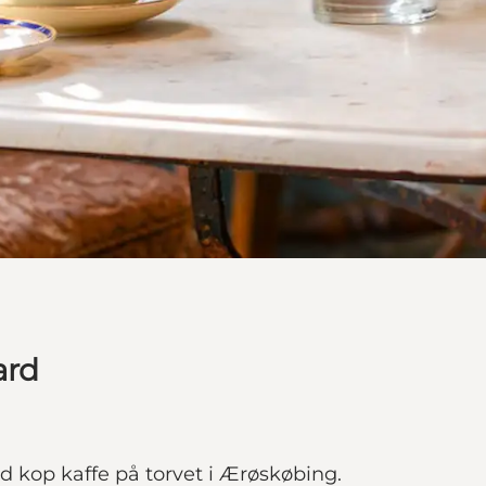
ard
d kop kaffe på torvet i Ærøskøbing.