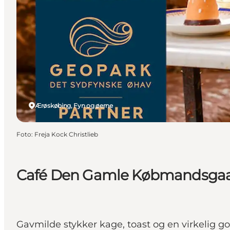
Ærøskøbing, Fyn og øerne
Foto
:
Freja Kock Christlieb
Café Den Gamle Købmandsga
Gavmilde stykker kage, toast og en virkelig go