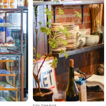
Foto
:
Freja Kock