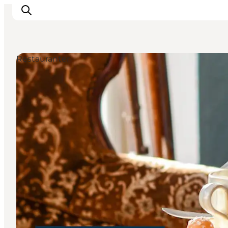
Restauranter
Overnatning
Spisesteder
Oplevelser
Events
Planlæg ferien