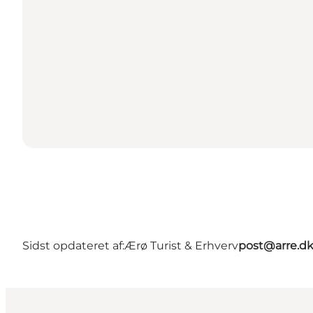
Sidst opdateret af:
Ærø Turist & Erhverv
post@arre.d