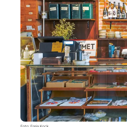
Foto
:
Freja Kock