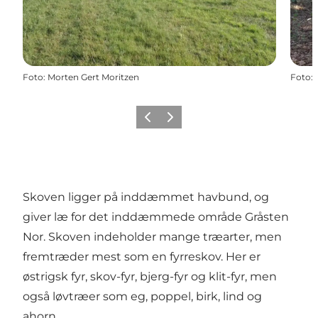
Foto
:
Morten Gert Moritzen
Foto
:
Forrige
Næste
Skoven ligger på inddæmmet havbund, og
giver læ for det inddæmmede område Gråsten
Nor. Skoven indeholder mange træarter, men
fremtræder mest som en fyrreskov. Her er
østrigsk fyr, skov-fyr, bjerg-fyr og klit-fyr, men
også løvtræer som eg, poppel, birk, lind og
ahorn.