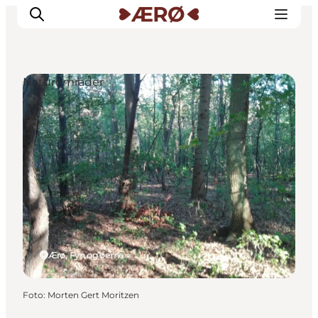
Naturområder
Overnatning
Spisesteder
Oplevelser
Events
Planlæg ferien
Ærø, Fyn og øerne
Foto
:
Morten Gert Moritzen