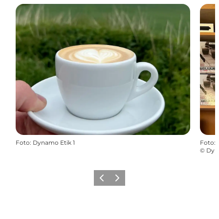
Foto
:
Dynamo Etik 1
Foto
:
©
Dyn
Forrige
Næste