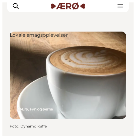
Lokale smagsoplevelser
Overnatning
Spisesteder
Oplevelser
Events
Planlæg ferien
Ærø, Fyn og øerne
Foto
:
Dynamo Kaffe