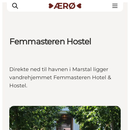
Femmasteren Hostel
Overnatning
Spisesteder
Oplevelser
Direkte ned til havnen i Marstal ligger
Events
vandrehjemmet Femmasteren Hotel &
Planlæg ferien
Hostel.
Vandrerhjem