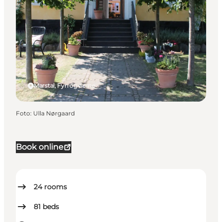
Marstal, Fyn og øerne
Foto
:
Ulla Nørgaard
Book online
24
rooms
81
beds