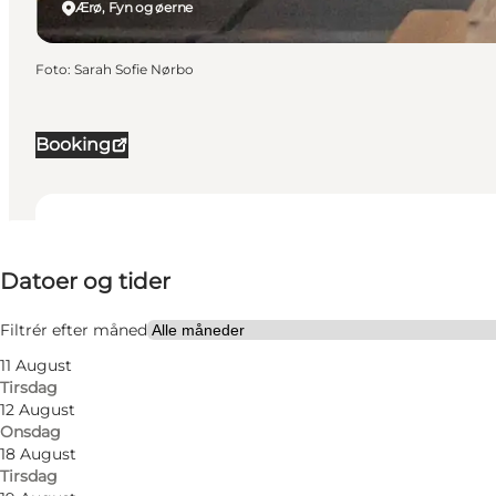
Ærø, Fyn og øerne
Foto
:
Sarah Sofie Nørbo
Booking
Datoer og tider
Datoer og tider
Besøg hjemmeside
Mig selv, Venner
Filtrér efter måned
11 August
Tirsdag
12 August
Onsdag
18 August
Tirsdag