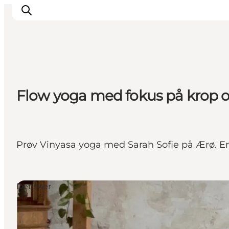
Overnatning
Flow yoga med fokus på krop o
Spisesteder
Oplevelser
Events
Planlæg ferien
Prøv Vinyasa yoga med Sarah Sofie på Ærø. En 
Det sker