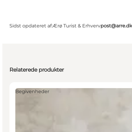
Sidst opdateret af:
Ærø Turist & Erhverv
post@arre.d
Relaterede produkter
Begivenheder