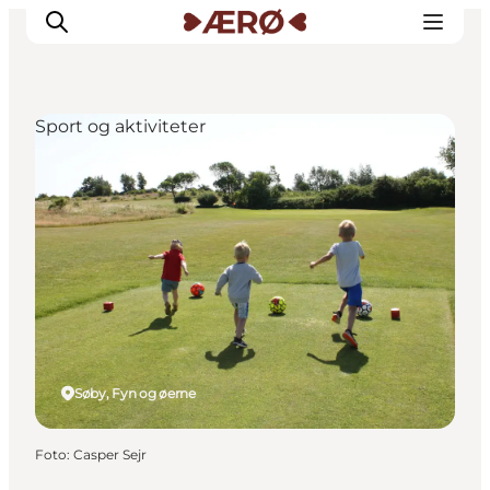
Sport og aktiviteter
Overnatning
Spisesteder
Oplevelser
Events
Planlæg ferien
Søby, Fyn og øerne
Foto
:
Casper Sejr