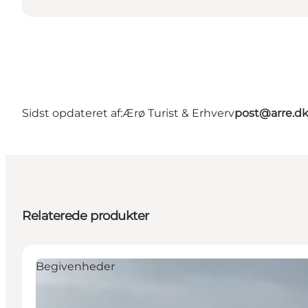
Sidst opdateret af:
Ærø Turist & Erhverv
post@arre.d
Relaterede produkter
Begivenheder