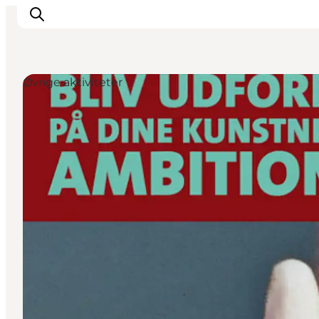
Øvrige aktiviteter
Overnatning
Spisesteder
Oplevelser
Events
Planlæg ferien