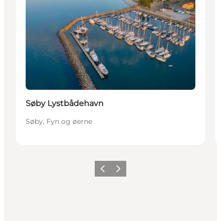
Søby Lystbådehavn
Søby, Fyn og øerne
Forrige
Næste