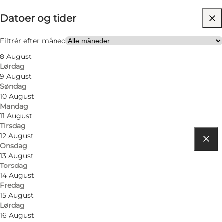
Datoer og tider
Besøg hjemmeside
Venner, Min partner, Mig selv
Filtrér efter måned
8 August
Lørdag
9 August
Søndag
10 August
Mandag
11 August
Tirsdag
12 August
Onsdag
Find vej
13 August
Torsdag
Havnen Søby
14 August
Fredag
5985 Søby Ærø
15 August
Lørdag
16 August