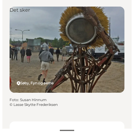
Det sker
Søby, Fyn og øerne
Foto
:
Susan Hinnum
©
Lasse Skytte Frederiksen
Datoer og tider