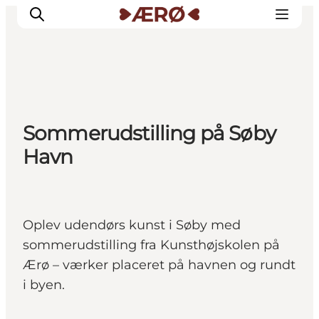
Overnatning
Sommerudstilling på Søby
Spisesteder
Havn
Oplevelser
Events
Planlæg ferien
Oplev udendørs kunst i Søby med
sommerudstilling fra Kunsthøjskolen på
Ærø – værker placeret på havnen og rundt
i byen.