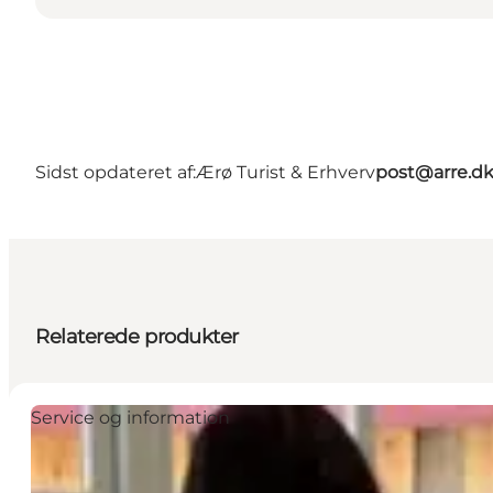
Sidst opdateret af:
Ærø Turist & Erhverv
post@arre.d
Relaterede produkter
Service og information