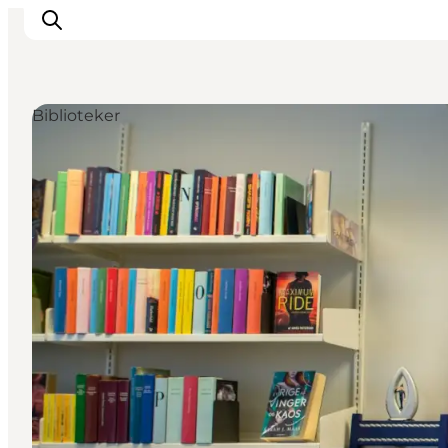
Biblioteker
Overnatning
Spisesteder
Oplevelser
Events
Planlæg ferien