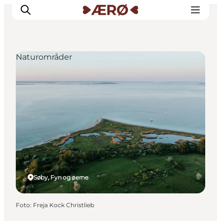
Naturområder
Overnatning
Spisesteder
Oplevelser
Events
Planlæg ferien
Søby, Fyn og øerne
Foto
:
Freja Kock Christlieb