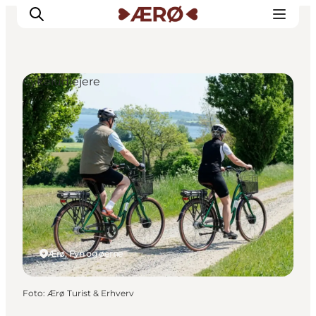
Cykeludlejere
Overnatning
Spisesteder
Oplevelser
Events
Planlæg ferien
Ærø, Fyn og øerne
Foto
:
Ærø Turist & Erhverv