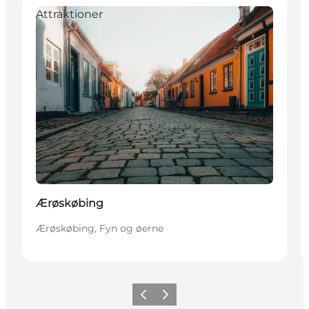
Attraktioner
Ærøskøbing
Ærøskøbing, Fyn og øerne
Forrige
Næste