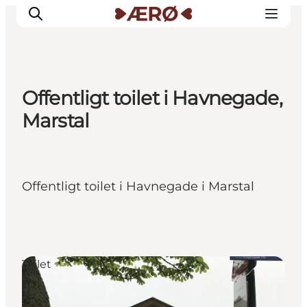
Offentligt toilet i Havnegade,
Overnatning
Marstal
Spisesteder
Oplevelser
Events
Offentligt toilet i Havnegade i Marstal
Planlæg ferien
Toilet