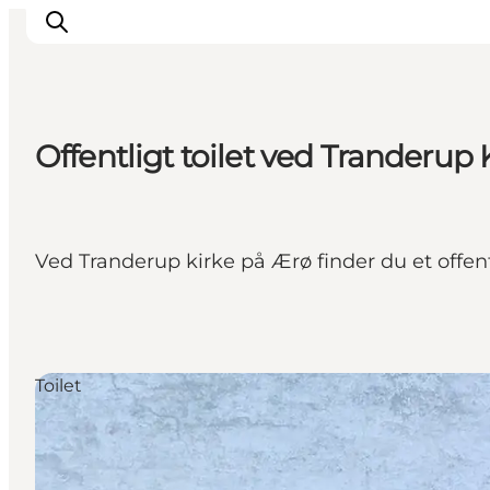
Offentligt toilet ved Tranderup 
Overnatning
Spisesteder
Oplevelser
Ved Tranderup kirke på Ærø finder du et offentl
Events
Planlæg ferien
Toilet