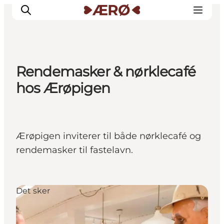
Rendemasker & nørklecafé
Overnatning
hos Ærøpigen
Spisesteder
Oplevelser
Events
Ærøpigen inviterer til både nørklecafé og
Planlæg ferien
rendemasker til fastelavn.
Det sker