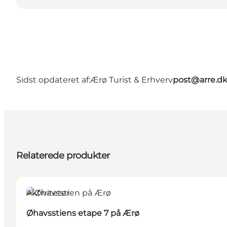
Sidst opdateret af:
Ærø Turist & Erhverv
post@arre.d
Relaterede produkter
Aktiviteter
Øhavsstiens etape 7 på Ærø