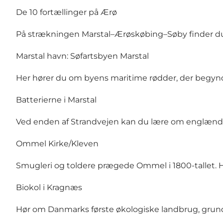
De 10 fortællinger på Ærø
På strækningen Marstal–Ærøskøbing–Søby finder du 1
Marstal havn: Søfartsbyen Marstal
Her hører du om byens maritime rødder, der begy
Batterierne i Marstal
Ved enden af Strandvejen kan du lære om englænderk
Ommel Kirke/Kleven
Smugleri og toldere prægede Ommel i 1800-tallet. 
Biokol i Kragnæs
Hør om Danmarks første økologiske landbrug, grundlag