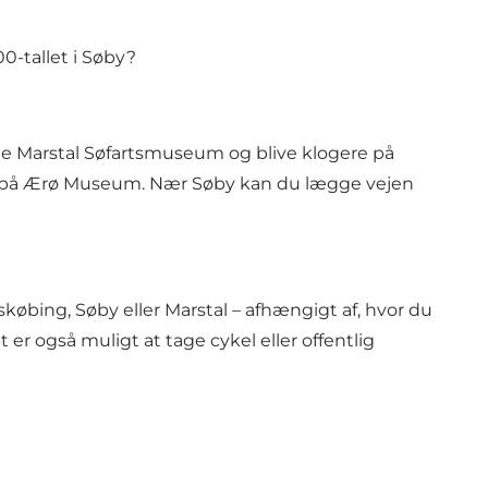
0-tallet i Søby?
ge
Marstal Søfartsmuseum
og blive klogere på
 på
Ærø Museum
. Nær Søby kan du lægge vejen
købing, Søby eller Marstal – afhængigt af, hvor du
er også muligt at tage cykel eller offentlig