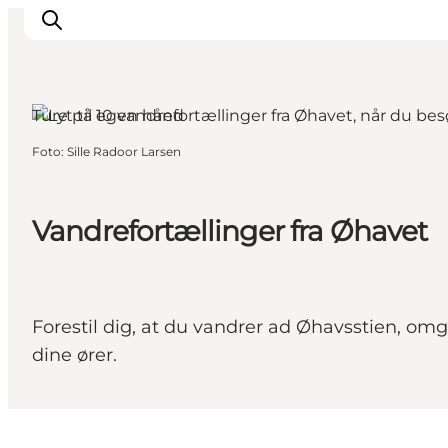
Ærø, Fyn og øerne
Ture på egen hånd
Foto
:
Sille Radoor Larsen
Overnatning
Spisesteder
Oplevelser
Vandrefortællinger fra Øhavet
Events
Planlæg ferien
Forestil dig, at du vandrer ad Øhavsstien, om
dine ører.