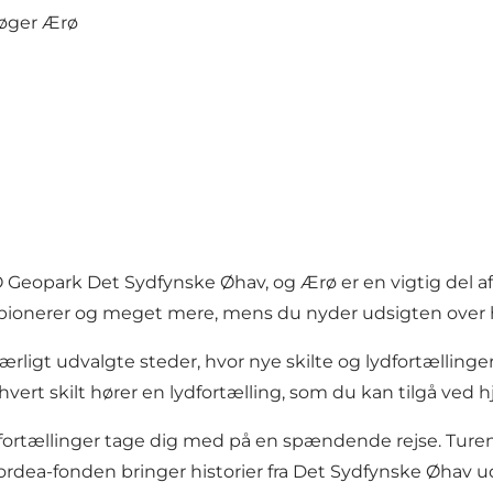
eopark Det Sydfynske Øhav, og Ærø er en vigtig del af
ke pionerer og meget mere, mens du nyder udsigten over
ærligt udvalgte steder, hvor nye skilte og lydfortællinge
hvert skilt hører en lydfortælling, som du kan tilgå ved 
 fortællinger tage dig med på en spændende rejse. Turen
ordea-fonden bringer historier fra Det Sydfynske Øhav ud