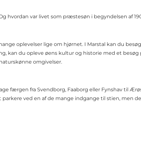
g hvordan var livet som præstesøn i begyndelsen af 190
ange oplevelser lige om hjørnet. I Marstal kan du besø
ng, kan du opleve øens kultur og historie med et besøg
 naturskønne omgivelser.
age færgen fra Svendborg, Faaborg eller Fynshav til Ærøs
t parkere ved en af de mange indgange til stien, men det 