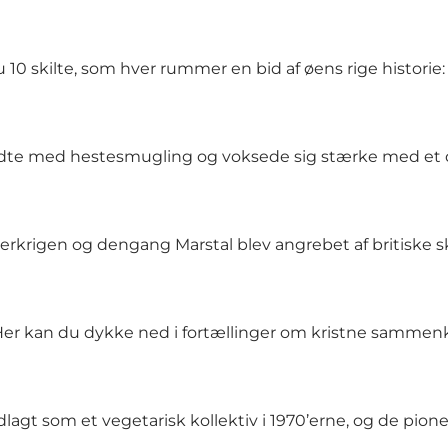
0 skilte, som hver rummer en bid af øens rige historie:
ndte med hestesmugling og voksede sig stærke med et 
rigen og dengang Marstal blev angrebet af britiske ski
Her kan du dykke ned i fortællinger om kristne sammenk
t som et vegetarisk kollektiv i 1970’erne, og de pionere