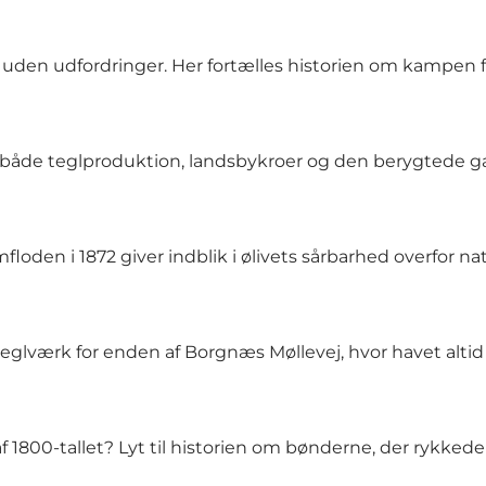
 uden udfordringer. Her fortælles historien om kampen f
 både teglproduktion, landsbykroer og den berygtede g
oden i 1872 giver indblik i ølivets sårbarhed overfor na
eglværk for enden af Borgnæs Møllevej, hvor havet altid
1800-tallet? Lyt til historien om bønderne, der rykkede