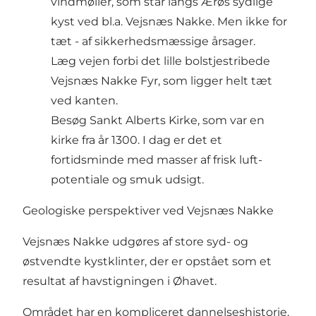
vindmøller, som står langs Ærøs sydlige
kyst ved bl.a. Vejsnæs Nakke. Men ikke for
tæt - af sikkerhedsmæssige årsager.
Læg vejen forbi det lille bolstjestribede
Vejsnæs Nakke Fyr, som ligger helt tæt
ved kanten.
Besøg
Sankt Alberts Kirke
, som var en
kirke fra år 1300. I dag er det et
fortidsminde med masser af frisk luft-
potentiale og smuk udsigt.
Geologiske perspektiver ved Vejsnæs Nakke
Vejsnæs Nakke udgøres af store syd- og
østvendte kystklinter, der er opstået som et
resultat af havstigningen i Øhavet.
Området har en kompliceret dannelseshistorie,