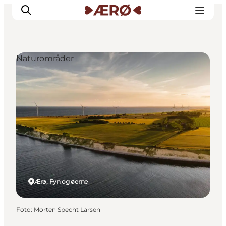
Naturområder
Overnatning
Spisesteder
Oplevelser
Events
Planlæg ferien
Ærø, Fyn og øerne
Foto
:
Morten Specht Larsen