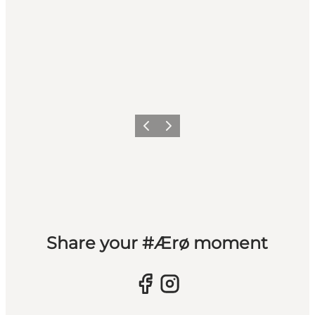
Forrige
Næste
Share your #Ærø moment