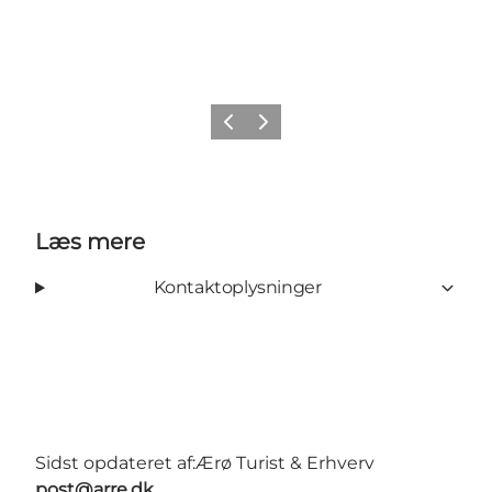
Forrige
Næste
Læs mere
Kontaktoplysninger
Sidst opdateret af:
Ærø Turist & Erhverv
post@arre.dk