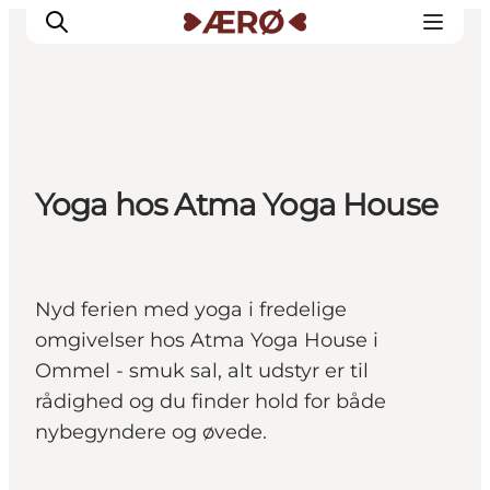
Overnatning
Yoga hos Atma Yoga House
Spisesteder
Oplevelser
Events
Planlæg ferien
Nyd ferien med yoga i fredelige
omgivelser hos Atma Yoga House i
Ommel - smuk sal, alt udstyr er til
rådighed og du finder hold for både
nybegyndere og øvede.