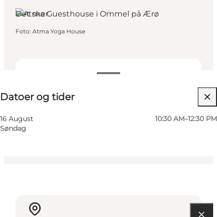
Marstal, Fyn og øerne
Det sker
Foto
:
Atma Yoga House
Datoer og tider
Datoer og tider
Besøg hjemmeside
Venner, Mig selv
16 August
10:30 AM–12:30 PM
Søndag