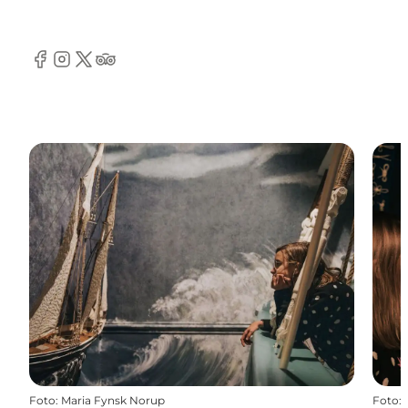
Facebook
Instagram
Twitter
Tripadvisor
Foto
:
Maria Fynsk Norup
Foto
: