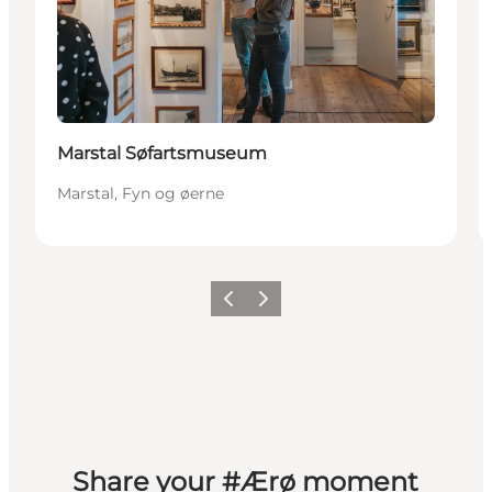
Marstal Søfartsmuseum
Marstal, Fyn og øerne
Forrige
Næste
Share your #Ærø moment