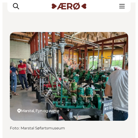
Museer
Overnatning
Spisesteder
Oplevelser
Events
Planlæg ferien
Marstal, Fyn og øerne
Foto
:
Marstal Søfartsmuseum