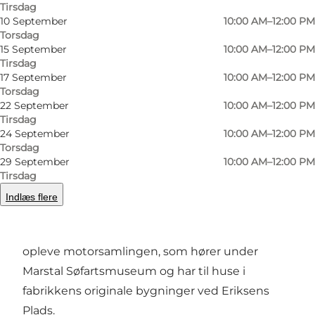
Tirsdag
10 September
10:00 AM–12:00 PM
Torsdag
Foto
:
Maria Fynsk Norup
Foto
:
15 September
10:00 AM–12:00 PM
Tirsdag
17 September
10:00 AM–12:00 PM
Forrige
Næste
Torsdag
22 September
10:00 AM–12:00 PM
Tirsdag
24 September
10:00 AM–12:00 PM
Torsdag
Træd ind i den gamle motorfabrik
29 September
10:00 AM–12:00 PM
Tirsdag
I den gamle Motorfabrikken Marstal står
Indlæs flere
historien stadig mellem værkstedsborde,
maskindele og tunge motorblokke. Her kan du
opleve motorsamlingen, som hører under
Marstal Søfartsmuseum og har til huse i
fabrikkens originale bygninger ved Eriksens
Plads.