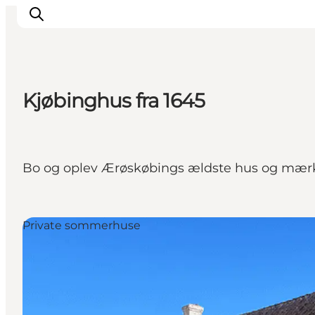
Kjøbinghus fra 1645
Overnatning
Spisesteder
Oplevelser
Bo og oplev Ærøskøbings ældste hus og mærk 
Events
Planlæg ferien
Private sommerhuse