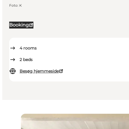
Foto
:
K
Booking
4
rooms
2
beds
Besøg hjemmeside