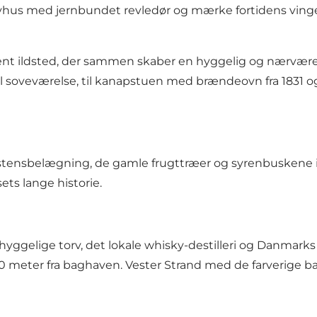
byhus med jernbundet revledør og mærke fortidens ving
 åbent ildsted, der sammen skaber en hyggelig og nærvær
til soveværelse, til kanapstuen med brændeovn fra 1831 og
stensbelægning, de gamle frugttræer og syrenbuskene ind
ets lange historie.
hyggelige torv, det lokale whisky-destilleri og Danmarks
00 meter fra baghaven. Vester Strand med de farverige ba