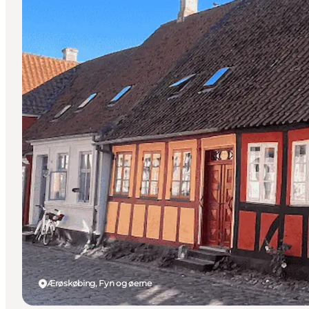
Ærøskøbing, Fyn og øerne