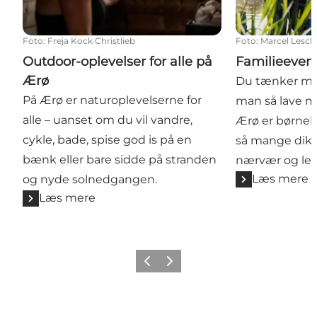
Foto
:
Freja Kock Christlieb
Foto
:
Marcel Lesch
Outdoor-oplevelser for alle på
Familieeven
Ærø
Du tænker må
På Ærø er naturoplevelserne for
man så lave m
alle – uanset om du vil vandre,
Ærø er børneli
cykle, bade, spise god is på en
så mange dikk
bænk eller bare sidde på stranden
nærvær og leg.
Læs mere
og nyde solnedgangen.
Læs mere
Forrige
Næste