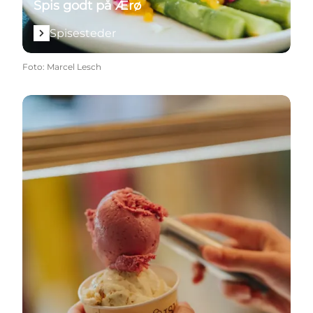
Spis godt på Ærø
Spisesteder
Foto
:
Marcel Lesch
Smagsoplevelser