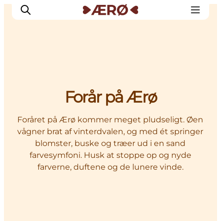
Overnatning
Forår på Ærø
Spisesteder
Oplevelser
Foråret på Ærø kommer meget pludseligt. Øen
Events
vågner brat af vinterdvalen, og med ét springer
Planlæg ferien
blomster, buske og træer ud i en sand
farvesymfoni. Husk at stoppe op og nyde
farverne, duftene og de lunere vinde.