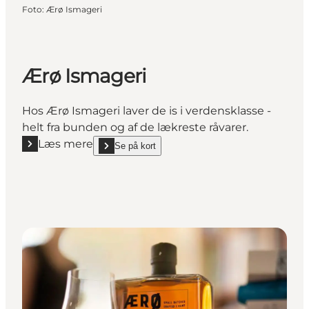
Foto
:
Ærø Ismageri
Ærø Ismageri
Hos Ærø Ismageri laver de is i verdensklasse -
helt fra bunden og af de lækreste råvarer.
Læs mere
Se på kort
Læs mere "Ærø Ismageri"
show Ærø Ismageri on_map