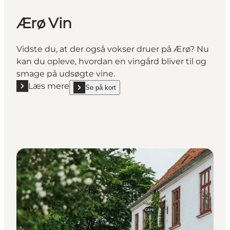
Ærø Vin
Vidste du, at der også vokser druer på Ærø? Nu
kan du opleve, hvordan en vingård bliver til og
smage på udsøgte vine.
Læs mere
Se på kort
Læs mere "Ærø Vin"
show Ærø Vin on_map