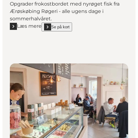
Opgrader frokostbordet med nyrøget fisk fra
Ærøskøbing Røgeri - alle ugens dage i
sommerhalvåret.
Læs mere
Se på kort
Læs mere "Ærøskøbing Røgeri"
show Ærøskøbing Røgeri on_map