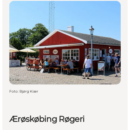
Foto
:
Bjørg Kiær
Ærøskøbing Røgeri