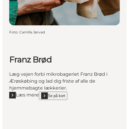
Foto
:
Camilla Jørvad
Franz Brød
Læg vejen forbi mikrobageriet Franz Brød i
Ærøskøbing og lad dig friste af alle de
hjemmebagte lækkerier.
Læs mere
Se på kort
Læs mere "Franz Brød"
show Franz Brød on_map