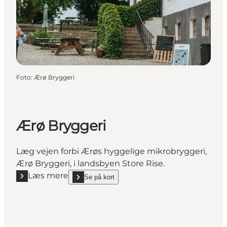
Foto
:
Ærø Bryggeri
Ærø Bryggeri
Læg vejen forbi Ærøs hyggelige mikrobryggeri,
Ærø Bryggeri, i landsbyen Store Rise.
Læs mere
Se på kort
Læs mere "Ærø Bryggeri"
show Ærø Bryggeri on_map