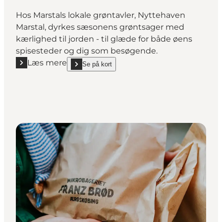
Hos Marstals lokale grøntavler, Nyttehaven
Marstal, dyrkes sæsonens grøntsager med
kærlighed til jorden - til glæde for både øens
spisesteder og dig som besøgende.
Læs mere
Se på kort
Læs mere "Nyttehaven Marstal"
show Nyttehaven Marstal on_map