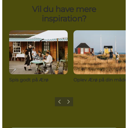
Vil du have mere
inspiration?
Spis godt på Ærø
Oplev Ærø på din måde
Forrige
Næste