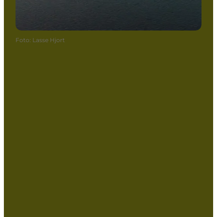
Foto
:
Lasse Hjort
Share your #Ærø moment