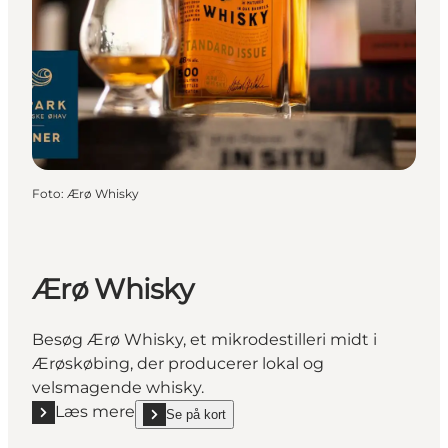
Foto
:
Ærø Whisky
Ærø Whisky
Besøg Ærø Whisky, et mikrodestilleri midt i
Ærøskøbing, der producerer lokal og
velsmagende whisky.
Læs mere
Se på kort
Læs mere "Ærø Whisky"
show Ærø Whisky on_map