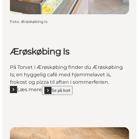
Foto
:
Ærøskøbing Is
Ærøskøbing Is
På Torvet i Ærøskøbing finder du Ærøskøbing
Is; en hyggelig café med hjemmelavet is,
frokost og pizza til aften i sommerferien.
Læs mere
Se på kort
Læs mere "Ærøskøbing Is"
show Ærøskøbing Is on_map