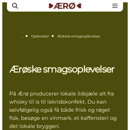
■
■
…
Oplevelser
Ærøske smagsoplevelser
Overnatning
Spisesteder
Oplevelser
Ærøske smagsoplevelser
Events
Planlæg ferien
På Ærø producerer lokale ildsjæle alt fra
whisky til is til lakridskonfekt. Du kan
selvfølgelig også få både frisk og røget
fisk, besøge en vinmark, et kafferisteri og
det lokale bryggeri.