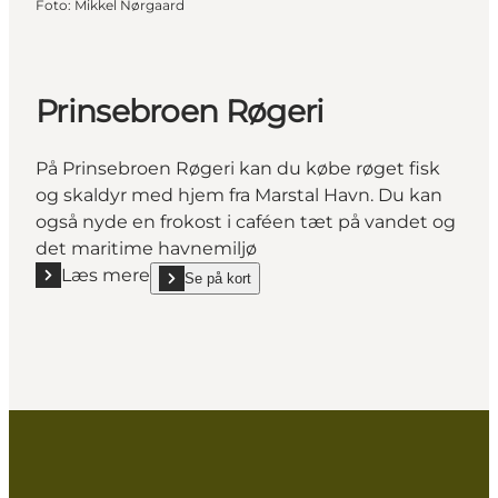
Foto
:
Mikkel Nørgaard
Prinsebroen Røgeri
På Prinsebroen Røgeri kan du købe røget fisk
og skaldyr med hjem fra Marstal Havn. Du kan
også nyde en frokost i caféen tæt på vandet og
det maritime havnemiljø
Læs mere
Se på kort
Læs mere "Prinsebroen Røgeri"
show Prinsebroen Røgeri on_map