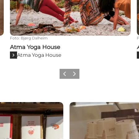
Foto
:
Bjørg Dalheim
Atma Yoga House
Atma Yoga House
Forrige
Næste
Hjemmelavet is