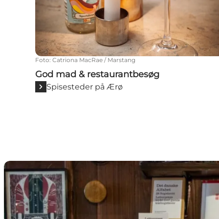
Foto
:
Catriona MacRae / Marstang
God mad & restaurantbesøg
Spisesteder på Ærø
Shopping