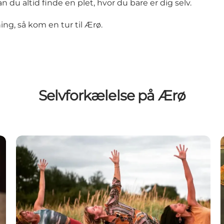
u altid finde en plet, hvor du bare er dig selv.
ing, så kom en tur til Ærø.
Selvforkælelse på Ærø
Atma Yoga House