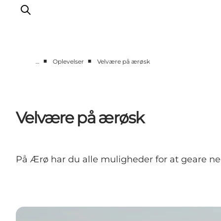
■
■
…
Oplevelser
Velvære på ærøsk
Overnatning
Spisesteder
Oplevelser
Velvære på ærøsk
Events
Planlæg ferien
På Ærø har du alle muligheder for at geare ned