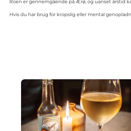
Roen er gennemgående på Ærø, og uanset årstid kan d
Hvis du har brug for kropslig eller mental genopladn
God mad & restaurantbesøg