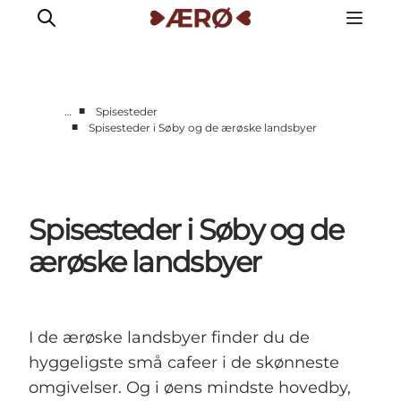
■
…
Spisesteder
■
Spisesteder i Søby og de ærøske landsbyer
Overnatning
Spisesteder
Oplevelser
Spisesteder i Søby og de
Events
Planlæg ferien
ærøske landsbyer
I de ærøske landsbyer finder du de
hyggeligste små cafeer i de skønneste
omgivelser. Og i øens mindste hovedby,