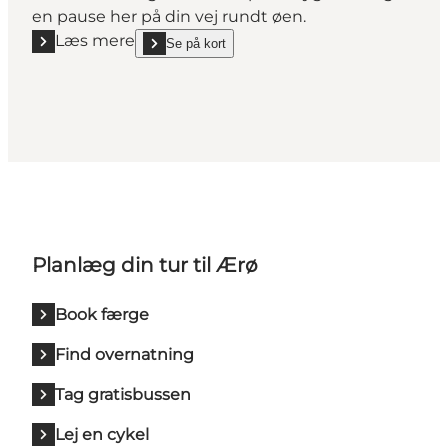
en pause her på din vej rundt øen.
Læs mere
Se på kort
Læs mere "Søbygaard Café"
show Søbygaard Café on_map
Planlæg din tur til Ærø
Book færge
Find overnatning
Tag gratisbussen
Lej en cykel