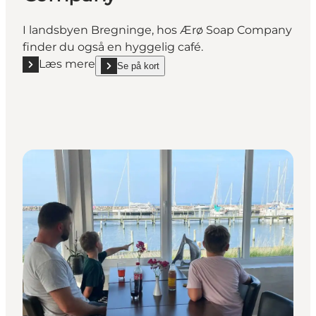
I landsbyen Bregninge, hos Ærø Soap Company
finder du også en hyggelig café.
Læs mere
Se på kort
Læs mere "Café hos Ærø Soap Company"
show Café hos Ærø Soap Company on_map