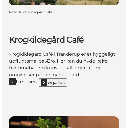
Foto
:
Krogkildegård Café
Krogkildegård Café
Krogkildegård Café i Tranderup er et hyggeligt
udflugtsmål på Ærø. Her kan du nyde kaffe,
hjemmebag og kunstudstillinger i rolige
omgivelser på den gamle gård
Læs mere
Se på kort
Læs mere "Krogkildegård Café"
show Krogkildegård Café on_map