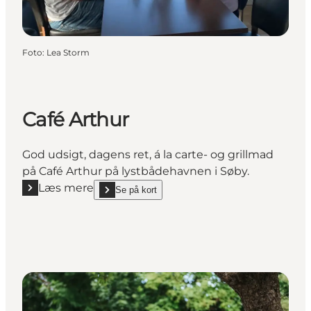
Foto
:
Lea Storm
Café Arthur
God udsigt, dagens ret, á la carte- og grillmad
på Café Arthur på lystbådehavnen i Søby.
Læs mere
Se på kort
Læs mere "Café Arthur"
show Café Arthur on_map