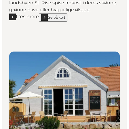
landsbyen St. Rise spise frokost i deres skønne,
grønne have eller hyggelige ølstue.
Læs mere
Se på kort
Læs mere "Haven & Ølstuen hos Ærø Bryggeri"
show Haven & Ølstuen hos Ærø Bryggeri on_map