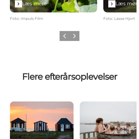
Læs mere
Læs mer
Foto
:
Impuls Film
Foto
:
Lasse Hjort
Forrige
Næste
Flere efterårsoplevelser