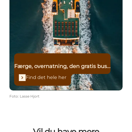
Færge, overnatning, den gratis bus...
Find det hele her
Foto
:
Lasse Hjort
Vil du have mere