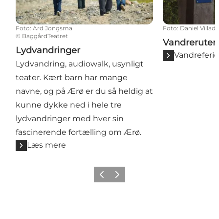
Foto
:
Ard Jongsma
Foto
:
Daniel Villad
©
BaggårdTeatret
Vandreruter
Lydvandringer
Vandreferi
Lydvandring, audiowalk, usynligt
teater. Kært barn har mange
navne, og på Ærø er du så heldig at
kunne dykke ned i hele tre
lydvandringer med hver sin
fascinerende fortælling om Ærø.
Læs mere
Forrige
Næste