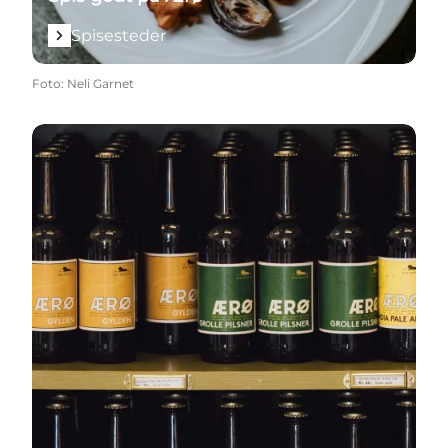
Spisesteder
Foto
:
Neli Garnet
Smagsoplevelser