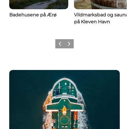
Badehusene på Ærø
Vildmarksbad og sauna
på Kleven Havn
Forrige
Næste
Find det hele her