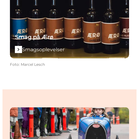
Smag på Ærø
Smagsoplevelser
Foto
:
Marcel Lesch