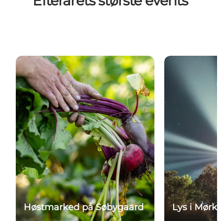
Efterårets største events
Læs mere
Læs mere
Høstmarked på Søbygaard
Lys i Mørk