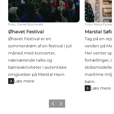
Foto
:
Daniel Buchwald
Foto
:
Maria Fynsk
Øhavet Festival
Marstal Søf
Øhavet Festival er en
Tag på en rej
sommerdrøm af en festival i juli
verden på Mar
måned med koncerter,
Her venter s
nærværende talks og
fortællinger,
børneaktiviteter i autentiske
skibsmodeller
omgivelser på Marstal Havn.
maritime miljø
Læs mere
børn.
Læs mere
Forrige
Næste