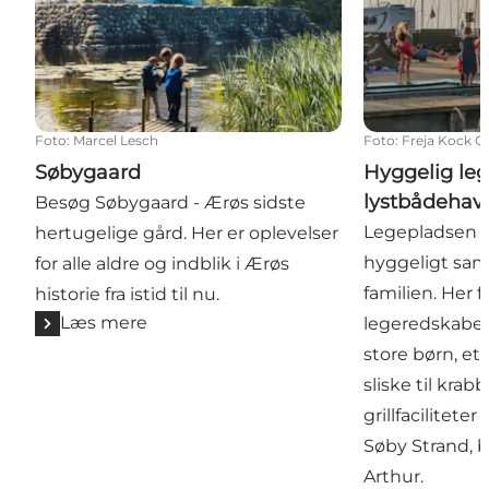
Foto
:
Marcel Lesch
Foto
:
Freja Kock Ch
Søbygaard
Hyggelig le
lystbådehav
Besøg Søbygaard - Ærøs sidste
Legepladsen v
hertugelige gård. Her er oplevelser
hyggeligt saml
for alle aldre og indblik i Ærøs
familien. Her 
historie fra istid til nu.
Læs mere
legeredskaber
store børn, e
sliske til kra
grillfaciliteter
Søby Strand, 
Arthur.