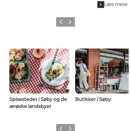
Læs mere
Forrige
Næste
Spisesteder i Søby og de
Butikker i Søby
ærøske landsbyer
Forrige
Næste