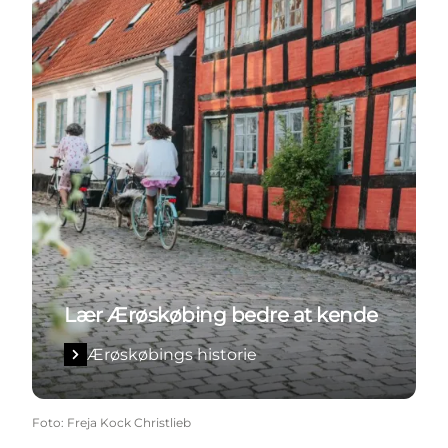
Lær Ærøskøbing bedre at kende
Ærøskøbings historie
Foto
:
Freja Kock Christlieb