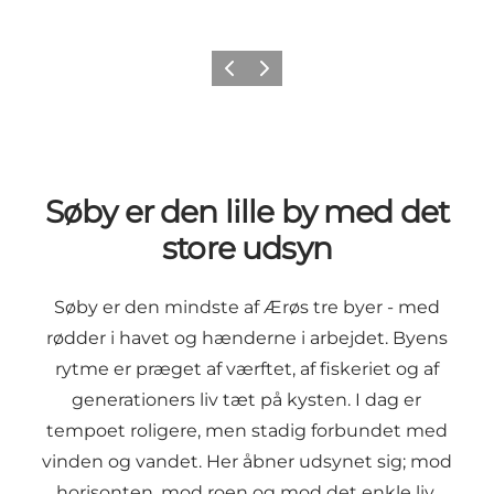
Forrige
Næste
Søby er den lille by med det
store udsyn
Søby er den mindste af Ærøs tre byer - med
rødder i havet og hænderne i arbejdet. Byens
rytme er præget af værftet, af fiskeriet og af
generationers liv tæt på kysten. I dag er
tempoet roligere, men stadig forbundet med
vinden og vandet. Her åbner udsynet sig; mod
horisonten, mod roen og mod det enkle liv.