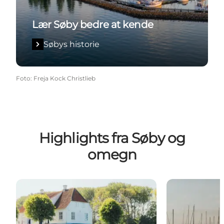
Lær Søby bedre at kende
Søbys historie
Foto
:
Freja Kock Christlieb
Highlights fra Søby og
omegn
Søbygaard
Hyggelig lege