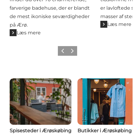
farverige badehuse, der er blandt
er lavloftede 
de mest ikoniske seværdigheder
masser af ste
Læs mere
på Ærø.
Læs mere
Forrige
Næste
Spisesteder i Ærøskøbing
Butikker i Ærøskøbing