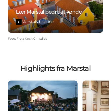
Lær Marstal bedre at kende
Marstals historie
Foto
:
Freja Kock Christlieb
Highlights fra Marstal
Øhavet Festival
Marstal Søfa