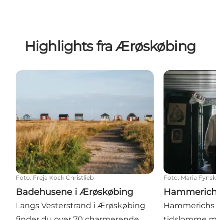
Highlights fra Ærøskøbing
Badehusene i Ærøskøbing
Hammerichs 
Foto
:
Freja Kock Christlieb
Foto
:
Maria Fynsk
Badehusene i Ærøskøbing
Hammerichs
Langs Vesterstrand i Ærøskøbing
Hammerichs H
finder du over 70 charmerende,
tidslomme mid