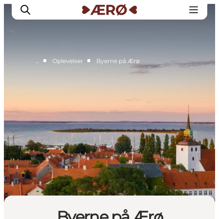
■
■
…
Oplevelser
Byerne på Ærø
Overnatning
Spisesteder
Oplevelser
Events
Planlæg ferien
Byerne på Ærø