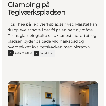
Glamping på
Teglværkspladsen
Hos Thea på Teglværkspladsen ved Marstal kan
du opleve at sove i det fri på en helt ny måde.
Theas glampingtelte er luksuriøst indrettet, og
pladsen byder på både vildmarksbad og
overdækket kvalitetskøkken med pizzaovn.
Læs mere
Se på kort
Læs mere "Glamping på Teglværkspladsen"
show Glamping på Teglværkspladsen on_map