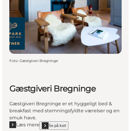
Foto
:
Gæstgiveri Bregninge
Gæstgiveri Bregninge
Gæstgiveri Bregninge er et hyggeligt bed &
breakfast med stemningsfyldte værelser og en
smuk have.
Læs mere
Se på kort
Læs mere "Gæstgiveri Bregninge"
show Gæstgiveri Bregninge on_map