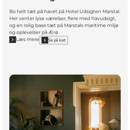
Bo helt tæt på havet på Hotel Udsigten Marstal.
Her venter lyse værelser, flere med havudsigt,
og en rolig base tæt på Marstals maritime miljø
og oplevelser på Ærø
Læs mere
Se på kort
Læs mere "Hotel Udsigten Marstal"
show Hotel Udsigten Marstal on_map