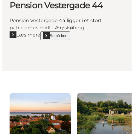
Pension Vestergade 44
Pension Vestergade 44 ligger i et stort
patricierhus midt i Ærøskøbing.
Læs mere
Se på kort
Læs mere "Pension Vestergade 44"
show Pension Vestergade 44 on_map