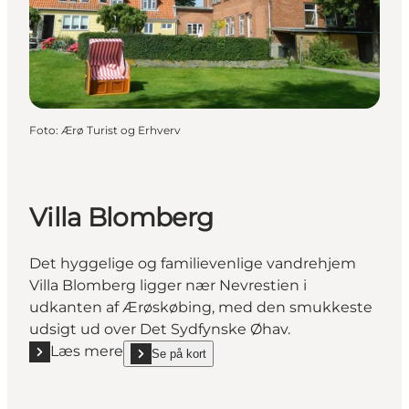
Foto
:
Ærø Turist og Erhverv
Villa Blomberg
Det hyggelige og familievenlige vandrehjem
Villa Blomberg ligger nær Nevrestien i
udkanten af Ærøskøbing, med den smukkeste
udsigt ud over Det Sydfynske Øhav.
Læs mere
Se på kort
Læs mere "Villa Blomberg"
show Villa Blomberg on_map