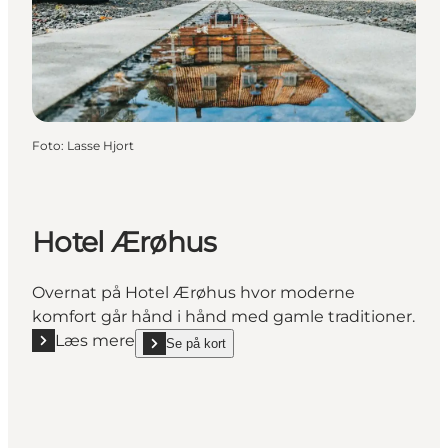
Foto
:
Lasse Hjort
Hotel Ærøhus
Overnat på Hotel Ærøhus hvor moderne
komfort går hånd i hånd med gamle traditioner.
Læs mere
Se på kort
Læs mere "Hotel Ærøhus"
show Hotel Ærøhus on_map