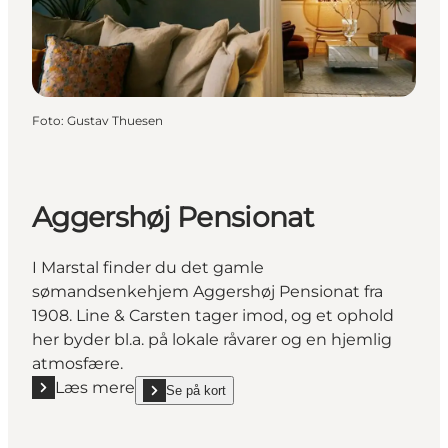
Foto
:
Gustav Thuesen
Aggershøj Pensionat
I Marstal finder du det gamle
sømandsenkehjem Aggershøj Pensionat fra
1908. Line & Carsten tager imod, og et ophold
her byder bl.a. på lokale råvarer og en hjemlig
atmosfære.
Læs mere
Se på kort
Læs mere "Aggershøj Pensionat"
show Aggershøj Pensionat on_map