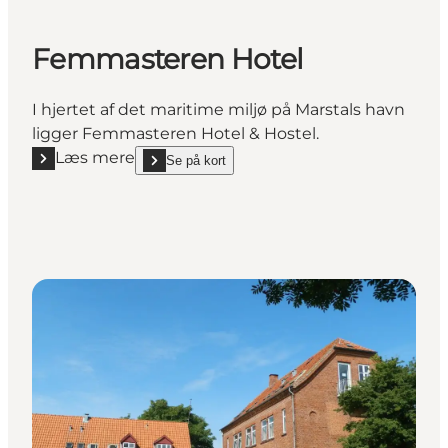
Femmasteren Hotel
I hjertet af det maritime miljø på Marstals havn
ligger Femmasteren Hotel & Hostel.
Læs mere
Se på kort
Læs mere "Femmasteren Hotel"
show Femmasteren Hotel on_map