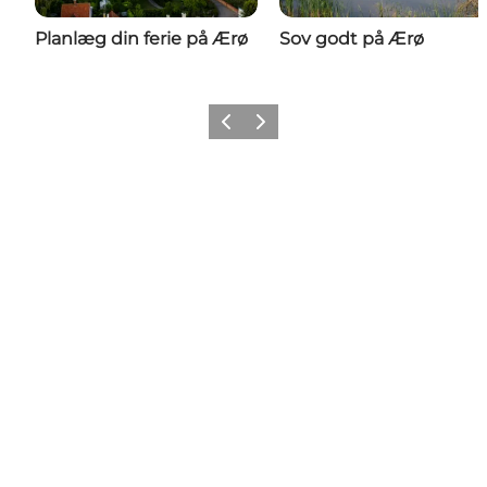
Planlæg din ferie på Ærø
Sov godt på Ærø
Forrige
Næste
Share your #Ærø moment