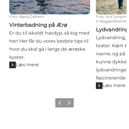
Foto
:
Bjørg Dalheim
Foto
:
Ard Jongsm
©
BaggårdTeatret
Vinterbadning på Ærø
Lydvandring
Er du til iskoldt havdyp, så kig med
Lydvandring, a
her! Her får du vores bedste tips til
teater. Kært 
hvor du skal gå i langs de ærøske
navne, og på Æ
kyster.
kunne dykke n
Læs mere
lydvandringer
fascinerende 
Læs mere
Forrige
Næste