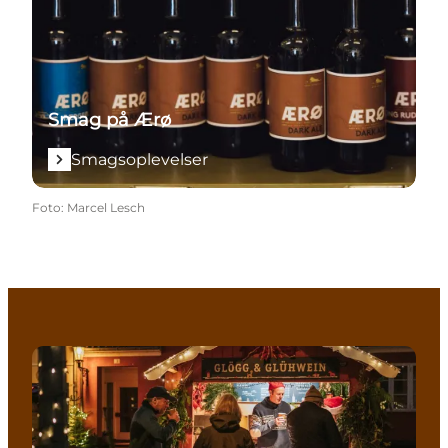
Smag på Ærø
Smagsoplevelser
Foto
:
Marcel Lesch