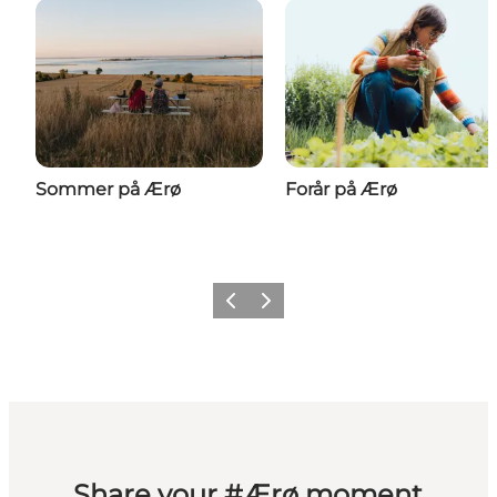
Sommer på Ærø
Forår på Ærø
Forrige
Næste
Share your #Ærø moment