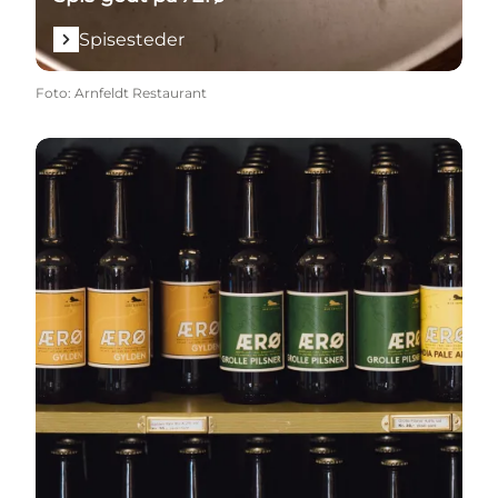
Spisesteder
Foto
:
Arnfeldt Restaurant
Smagsoplevelser