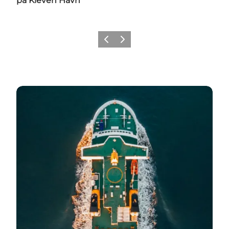
på Kleven Havn
Forrige
Næste
Find det hele her