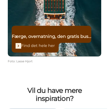
Færge, overnatning, den gratis bus...
Find det hele her
Foto
:
Lasse Hjort
Vil du have mere
inspiration?