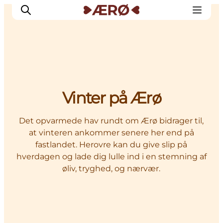
Overnatning
Vinter på Ærø
Spisesteder
Oplevelser
Det opvarmede hav rundt om Ærø bidrager til,
Events
at vinteren ankommer senere her end på
Planlæg ferien
fastlandet. Herovre kan du give slip på
hverdagen og lade dig lulle ind i en stemning af
øliv, tryghed, og nærvær.